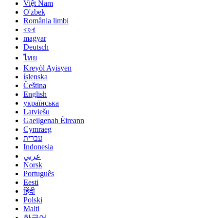
Việt Nam
O'zbek
România limbi
বাংলা
magyar
Deutsch
ไทย
Kreyòl Ayisyen
íslenska
Čeština
English
українська
Latviešu
Gaeilgenah Éireann
Cymraeg
עברית
Indonesia
عربي
Norsk
Português
Eesti
हिंदी
Polski
Malti
한국어