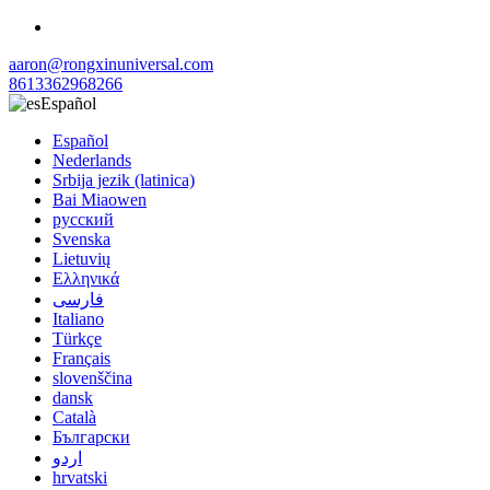
aaron@rongxinuniversal.com
8613362968266
Español
Español
Nederlands
Srbija jezik (latinica)
Bai Miaowen
русский
Svenska
Lietuvių
Ελληνικά
فارسی
Italiano
Türkçe
Français
slovenščina
dansk
Català
Български
اردو
hrvatski